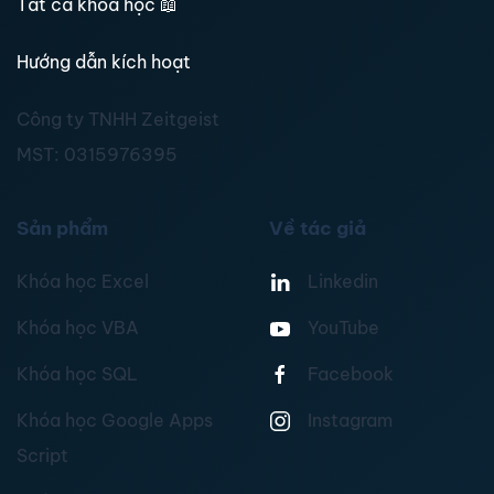
Tất cả khoá học
📖
Hướng dẫn kích hoạt
Công ty TNHH Zeitgeist
MST:
0315976395
Sản phẩm
Về tác giả
Khóa học Excel
Linkedin
Khóa học VBA
YouTube
Khóa học SQL
Facebook
Khóa học Google Apps
Instagram
Script