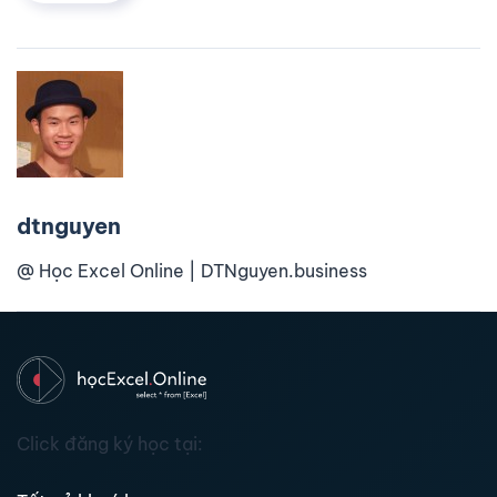
dtnguyen
@ Học Excel Online | DTNguyen.business
Click đăng ký học tại: