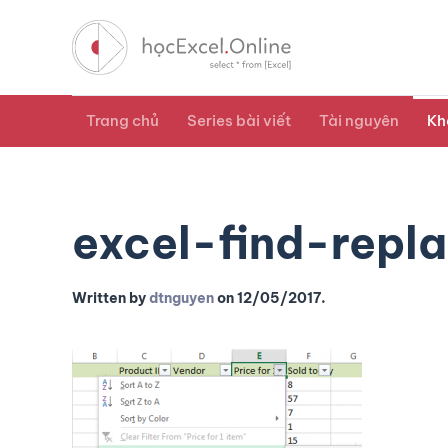
Trang chủ
Series bài viết
Tài nguyên
Kh
excel-find-repla
Written by
dtnguyen
on
12/05/2017
.