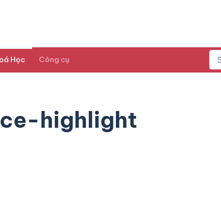
oá Học
Công cụ
ce-highlight