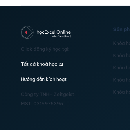
Sản p
Khóa h
Click đăng ký học tại:
Khóa h
Tất cả khoá học
📖
Khóa h
Hướng dẫn kích hoạt
Khóa h
Khóa h
Công ty TNHH Zeitgeist
MST:
0315976395