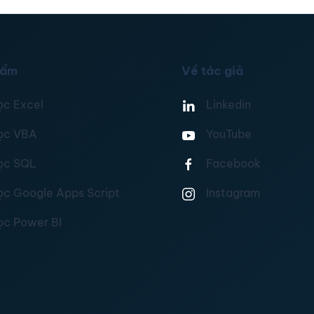
hẩm
Về tác giả
ọc Excel
Linkedin
ọc VBA
YouTube
ọc SQL
Facebook
ọc Google Apps Script
Instagram
ọc Power BI