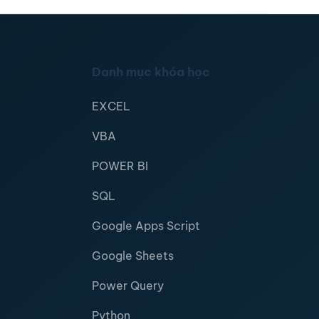
Danh mục khóa học
EXCEL
VBA
POWER BI
SQL
Google Apps Script
Google Sheets
Power Query
Python