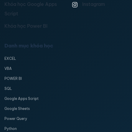
Khóa học Google Apps
Instagram
Script
Khóa học Power BI
Danh mục khóa học
EXCEL
VBA
POWER BI
SQL
Google Apps Script
Google Sheets
Power Query
Python