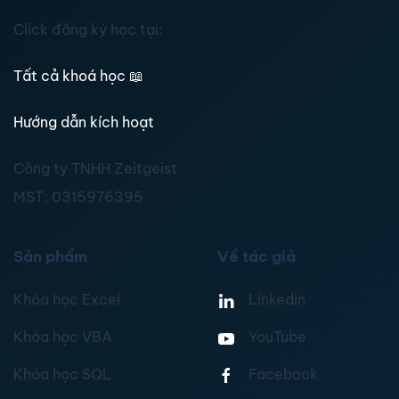
Click đăng ký học tại:
Tất cả khoá học
📖
Hướng dẫn kích hoạt
Công ty TNHH Zeitgeist
MST:
0315976395
Sản phẩm
Về tác giả
Khóa học Excel
Linkedin
Khóa học VBA
YouTube
Khóa học SQL
Facebook