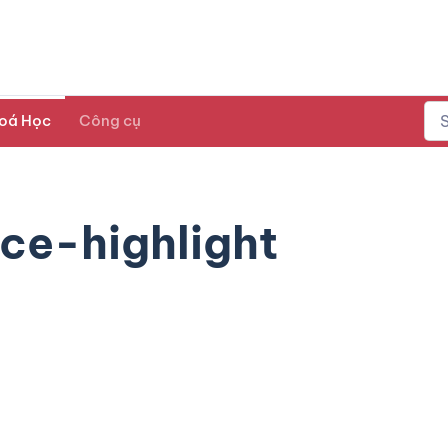
oá Học
Công cụ
ce-highlight