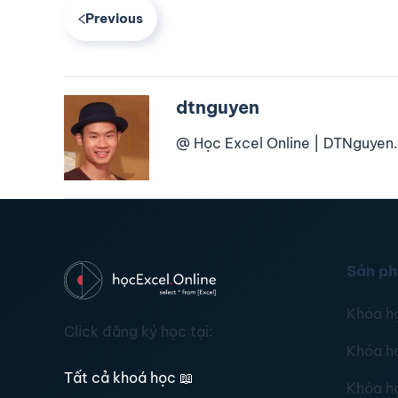
Previous
dtnguyen
@ Học Excel Online | DTNguyen.
Sản p
Khóa h
Click đăng ký học tại:
Khóa h
Tất cả khoá học
📖
Khóa h