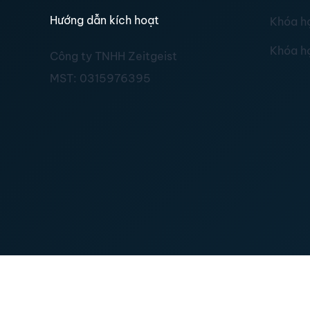
Hướng dẫn kích hoạt
Khóa h
Khóa h
Công ty TNHH Zeitgeist
MST:
0315976395