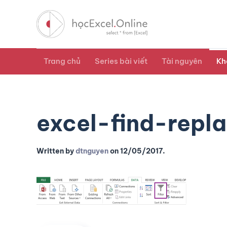
Trang chủ
Series bài viết
Tài nguyên
Kh
excel-find-repla
Written by
dtnguyen
on
12/05/2017
.