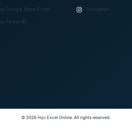
ọc Google Apps Script
Instagram
ọc Power BI
©
2026
Học Excel Online. All rights reserved.