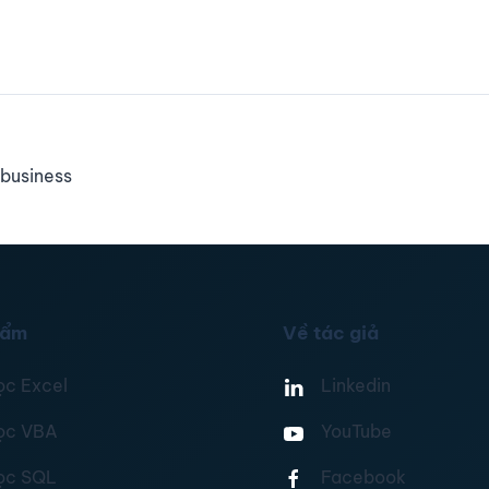
business
hẩm
Về tác giả
ọc Excel
Linkedin
ọc VBA
YouTube
ọc SQL
Facebook