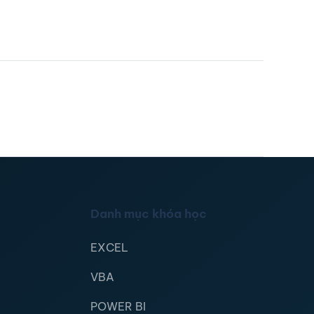
Danh mục khóa học
EXCEL
VBA
POWER BI