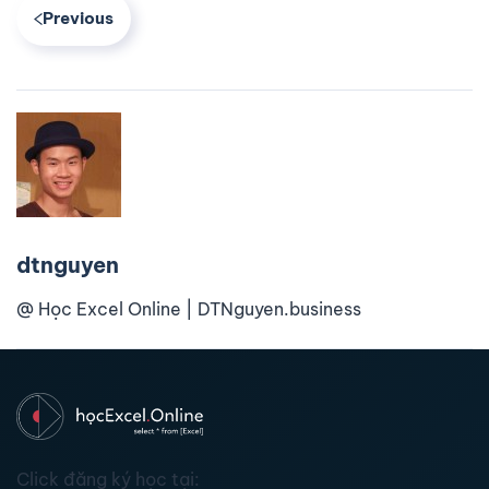
Previous
dtnguyen
@ Học Excel Online | DTNguyen.business
Click đăng ký học tại: