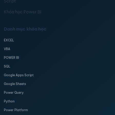
Script
Khóa học Power BI
Danh mục khóa học
EXCEL
VBA
POWER BI
SQL
Google Apps Script
Google Sheets
Power Query
Python
Power Platform