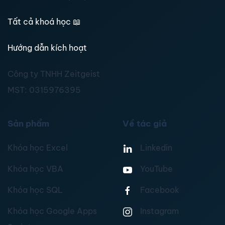
Tất cả khoá học
📖
Hướng dẫn kích hoạt
Công ty TNHH Zeitgeist
MST:
0315976395
Sản phẩm
Về tác giả
Khóa học Excel
Linkedin
Khóa học VBA
YouTube
Khóa học SQL
Facebook
Khóa học Google Apps
Instagram