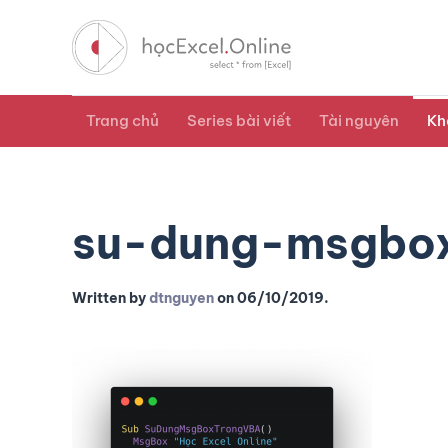
Trang chủ
Series bài viết
Tài nguyên
Kh
su-dung-msgbox
Written by
dtnguyen
on
06/10/2019
.