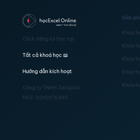
Sản p
Khóa h
Click đăng ký học tại:
Khóa h
Tất cả khoá học
📖
Khóa h
Hướng dẫn kích hoạt
Khóa h
Khóa h
Công ty TNHH Zeitgeist
MST:
0315976395