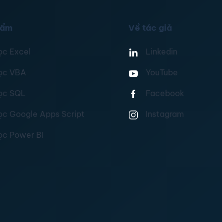
hẩm
Về tác giả
ọc Excel
Linkedin
ọc VBA
YouTube
ọc SQL
Facebook
ọc Google Apps Script
Instagram
ọc Power BI