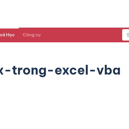
oá Học
Công cụ
-trong-excel-vba