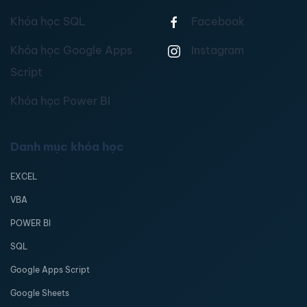
Khóa học SQL
Facebook
Khóa học Google Apps
Instagram
Script
Khóa học Power BI
Danh mục khóa học
EXCEL
VBA
POWER BI
SQL
Google Apps Script
Google Sheets