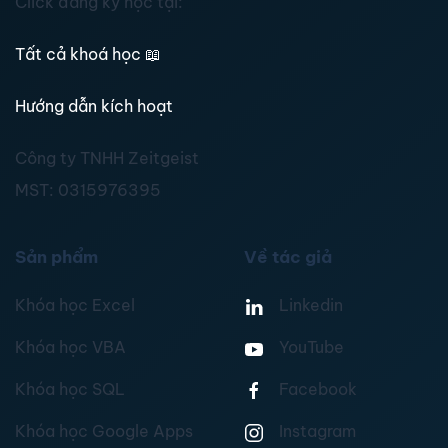
Click đăng ký học tại:
Tất cả khoá học
📖
Hướng dẫn kích hoạt
Công ty TNHH Zeitgeist
MST:
0315976395
Sản phẩm
Về tác giả
Khóa học Excel
Linkedin
Khóa học VBA
YouTube
Khóa học SQL
Facebook
Khóa học Google Apps
Instagram