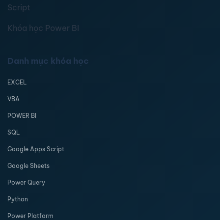
Script
Khóa học Power BI
Danh mục khóa học
EXCEL
VBA
POWER BI
SQL
Google Apps Script
Google Sheets
Power Query
Python
Power Platform