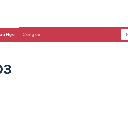
oá Học
Công cụ
03