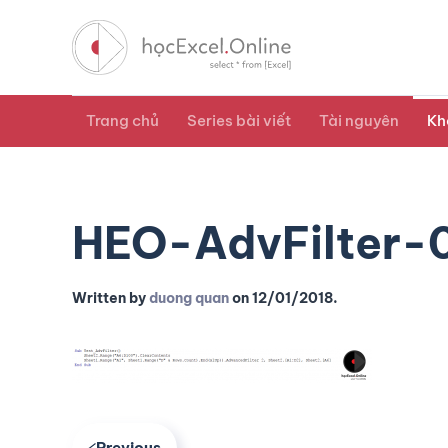
Trang chủ
Series bài viết
Tài nguyên
Kh
HEO-AdvFilter-
Written by
duong quan
on
12/01/2018
.
Previous