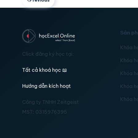
Sản p
Khóa h
Click đăng ký học tại:
Khóa h
Tất cả khoá học
📖
Khóa h
Hướng dẫn kích hoạt
Khóa h
Khóa h
Công ty TNHH Zeitgeist
MST:
0315976395