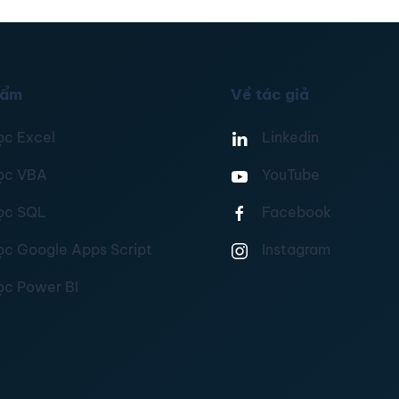
hẩm
Về tác giả
ọc Excel
Linkedin
ọc VBA
YouTube
ọc SQL
Facebook
ọc Google Apps Script
Instagram
ọc Power BI