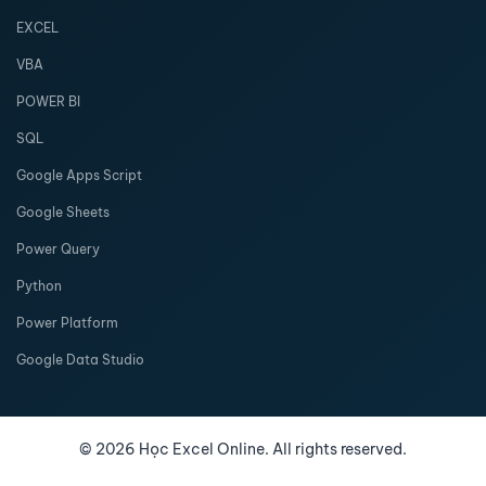
EXCEL
VBA
POWER BI
SQL
Google Apps Script
Google Sheets
Power Query
Python
Power Platform
Google Data Studio
©
2026
Học Excel Online. All rights reserved.