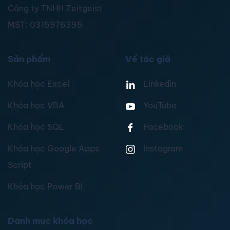
Công ty TNHH Zeitgeist
MST:
0315976395
Sản phẩm
Về tác giả
Khóa học Excel
Linkedin
Khóa học VBA
YouTube
Khóa học SQL
Facebook
Khóa học Google Apps
Instagram
Script
Khóa học Power BI
Danh mục khóa học