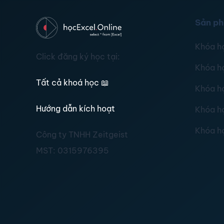
Sản p
Khóa h
Click đăng ký học tại:
Khóa h
Tất cả khoá học
📖
Khóa h
Hướng dẫn kích hoạt
Khóa h
Khóa h
Công ty TNHH Zeitgeist
MST:
0315976395