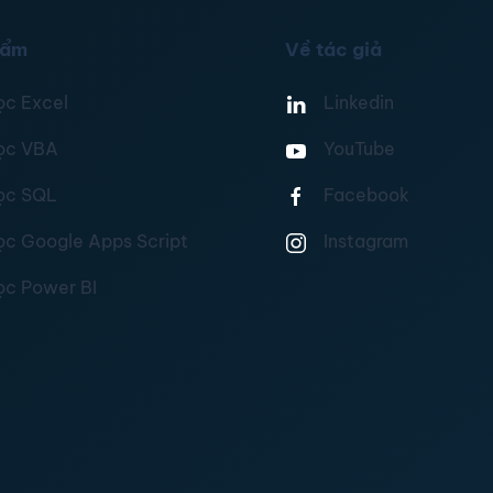
hẩm
Về tác giả
ọc Excel
Linkedin
ọc VBA
YouTube
ọc SQL
Facebook
ọc Google Apps Script
Instagram
ọc Power BI