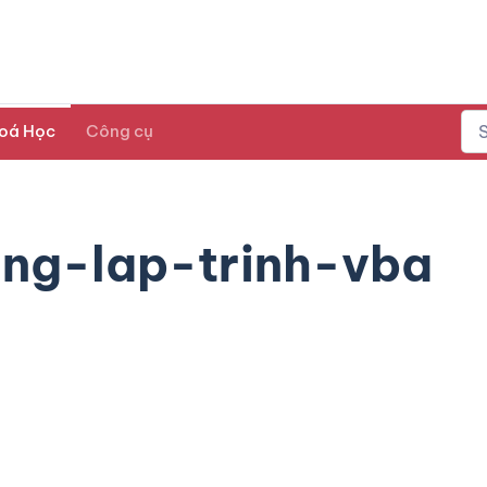
oá Học
Công cụ
ng-lap-trinh-vba