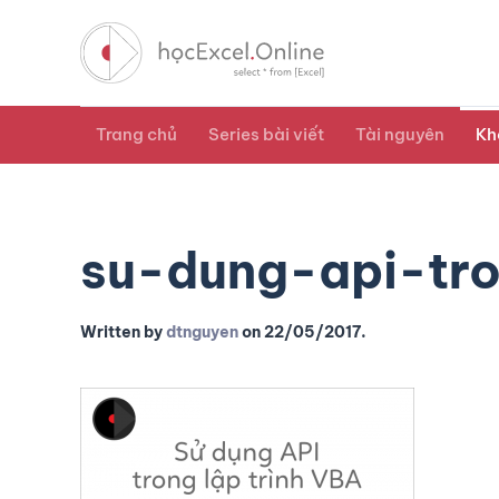
Trang chủ
Series bài viết
Tài nguyên
Kh
su-dung-api-tro
Written by
dtnguyen
on
22/05/2017
.