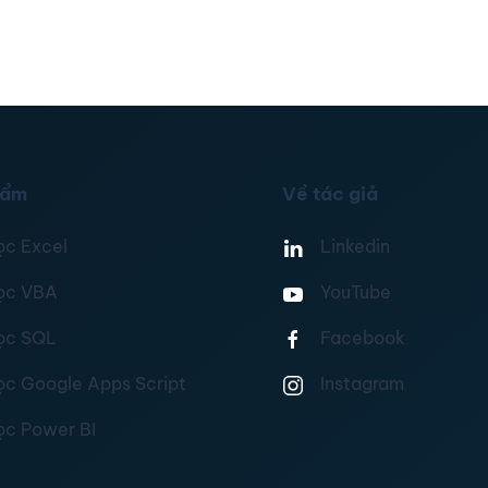
hẩm
Về tác giả
ọc Excel
Linkedin
ọc VBA
YouTube
ọc SQL
Facebook
ọc Google Apps Script
Instagram
ọc Power BI