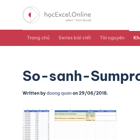
Trang chủ
Series bài viết
Tài nguyên
Kh
So-sanh-Sumpro
Written by
duong quan
on
29/06/2018
.