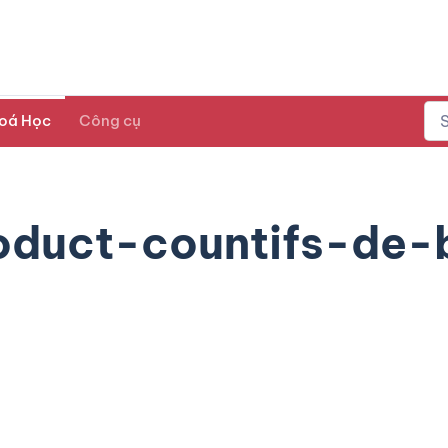
oá Học
Công cụ
duct-countifs-de-