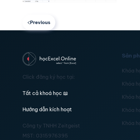
Previous
Sản p
Khóa h
Click đăng ký học tại:
Khóa h
Tất cả khoá học
📖
Khóa h
Hướng dẫn kích hoạt
Khóa h
Khóa h
Công ty TNHH Zeitgeist
MST:
0315976395