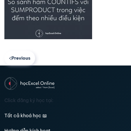
Previous
Click đăng ký học tại:
Tất cả khoá học
📖
Hướng dẫn kích hoạt