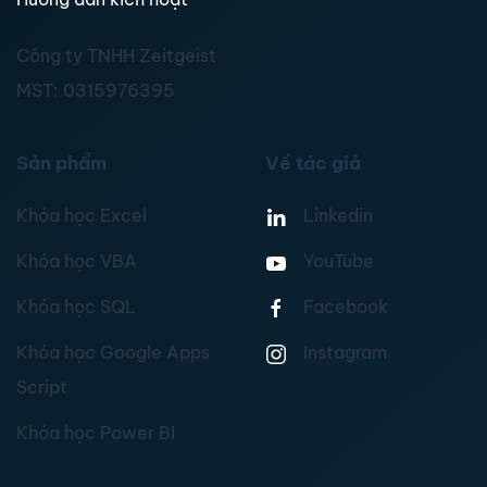
Công ty TNHH Zeitgeist
MST:
0315976395
Sản phẩm
Về tác giả
Khóa học Excel
Linkedin
Khóa học VBA
YouTube
Khóa học SQL
Facebook
Khóa học Google Apps
Instagram
Script
Khóa học Power BI