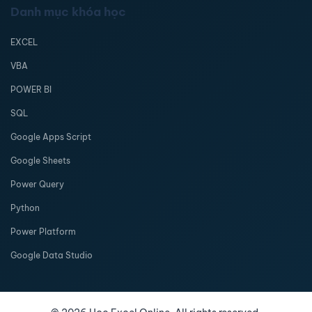
Danh mục khóa học
EXCEL
VBA
POWER BI
SQL
Google Apps Script
Google Sheets
Power Query
Python
Power Platform
Google Data Studio