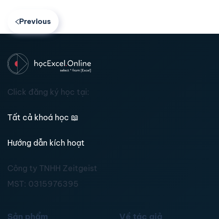
Previous
Click đăng ký học tại:
Tất cả khoá học
📖
Hướng dẫn kích hoạt
Công ty TNHH Zeitgeist
MST:
0315976395
Sản phẩm
Về tác giả