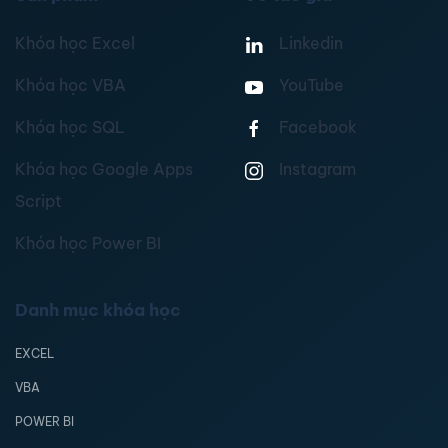
Khóa học Excel
Linkedin
Khóa học VBA
YouTube
Khóa học SQL
Facebook
Khóa học Google Apps
Instagram
Script
Khóa học Power BI
Danh mục khóa học
EXCEL
VBA
POWER BI