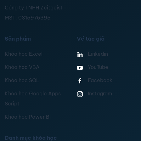
Công ty TNHH Zeitgeist
MST:
0315976395
Sản phẩm
Về tác giả
Khóa học Excel
Linkedin
Khóa học VBA
YouTube
Khóa học SQL
Facebook
Khóa học Google Apps
Instagram
Script
Khóa học Power BI
Danh mục khóa học