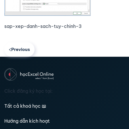
sap-xep-danh-sach-tuy-chinh-3
Previous
Click đăng ký học tại:
Tất cả khoá học
📖
Hướng dẫn kích hoạt