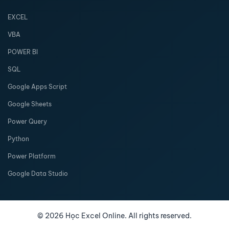
EXCEL
VBA
POWER BI
SQL
Google Apps Script
Google Sheets
Power Query
Python
Power Platform
Google Data Studio
©
2026
Học Excel Online. All rights reserved.