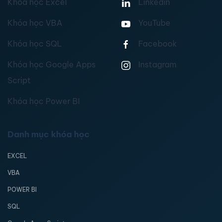
Khóa học Excel
Linkedin
Khóa học VBA
YouTube
Khóa học SQL
Facebook
Khóa học Google Apps
Instagram
Script
Khóa học Power BI
Danh mục khóa học
EXCEL
VBA
POWER BI
SQL