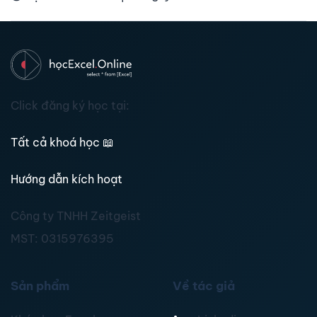
Click đăng ký học tại:
Tất cả khoá học
📖
Hướng dẫn kích hoạt
Công ty TNHH Zeitgeist
MST:
0315976395
Sản phẩm
Về tác giả