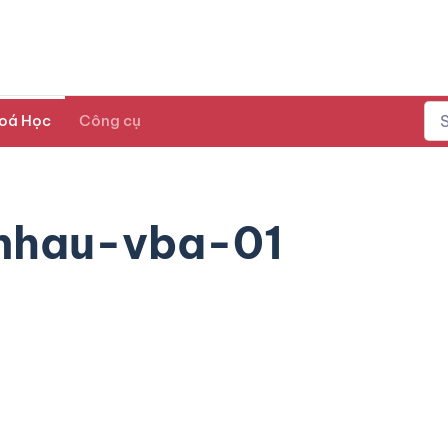
oá Học
Công cụ
nhau-vba-01