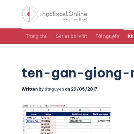
Trang chủ
Series bài viết
Tài nguyên
Kh
ten-gan-giong-
Written by
dtnguyen
on
29/05/2017
.