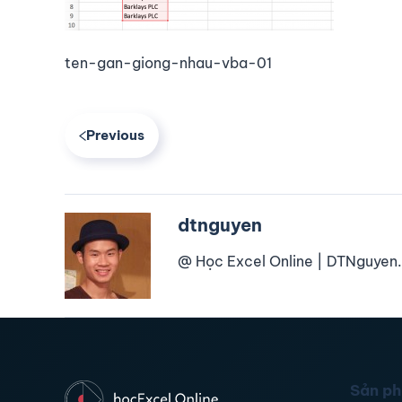
ten-gan-giong-nhau-vba-01
Previous
dtnguyen
@ Học Excel Online | DTNguyen.
Sản p