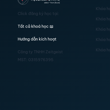
Khóa h
Click đăng ký học tại:
Khóa h
Tất cả khoá học
📖
Khóa h
Hướng dẫn kích hoạt
Khóa h
Khóa h
Công ty TNHH Zeitgeist
MST:
0315976395