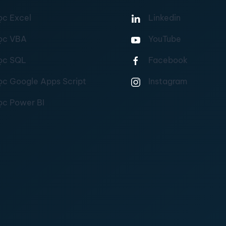
ọc Excel
Linkedin
ọc VBA
YouTube
ọc SQL
Facebook
ọc Google Apps Script
Instagram
ọc Power BI