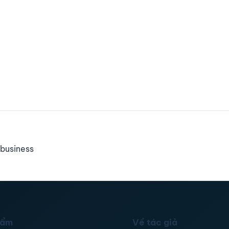
business
hẩm
Về tác giả