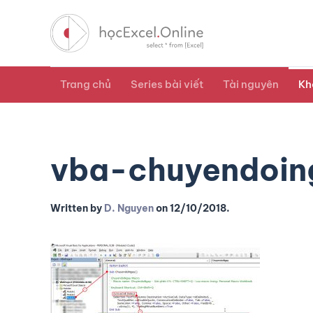
Trang chủ
Series bài viết
Tài nguyên
Kh
vba-chuyendoin
Written by
D. Nguyen
on
12/10/2018
.