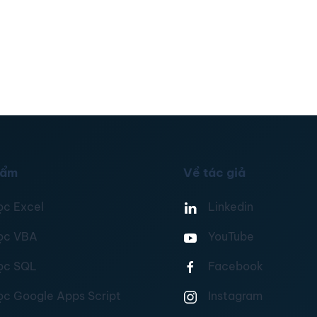
hẩm
Về tác giả
ọc Excel
Linkedin
ọc VBA
YouTube
ọc SQL
Facebook
ọc Google Apps Script
Instagram