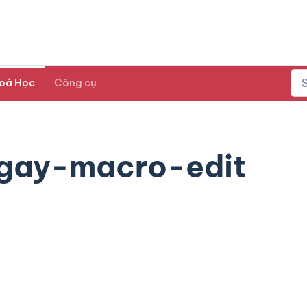
oá Học
Công cụ
gay-macro-edit