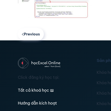
Previous
Sản p
Khóa h
Click đăng ký học tại:
Khóa h
Tất cả khoá học
📖
Khóa h
Hướng dẫn kích hoạt
Khóa h