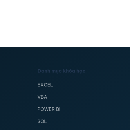
Danh mục khóa học
EXCEL
VBA
POWER BI
SQL