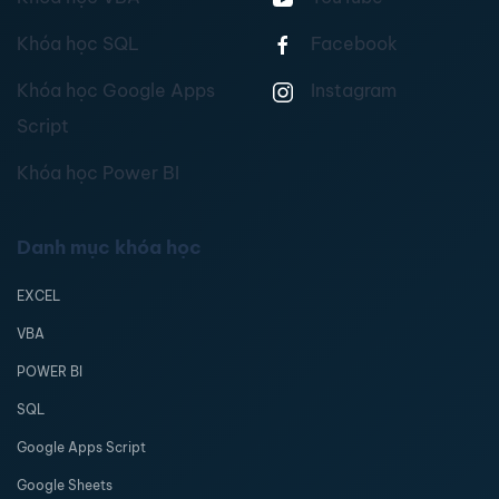
Khóa học SQL
Facebook
Khóa học Google Apps
Instagram
Script
Khóa học Power BI
Danh mục khóa học
EXCEL
VBA
POWER BI
SQL
Google Apps Script
Google Sheets