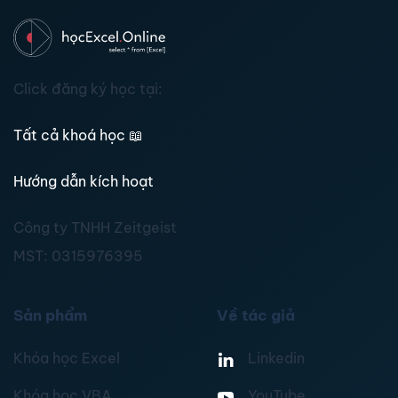
Click đăng ký học tại:
Tất cả khoá học
📖
Hướng dẫn kích hoạt
Công ty TNHH Zeitgeist
MST:
0315976395
Sản phẩm
Về tác giả
Khóa học Excel
Linkedin
Khóa học VBA
YouTube