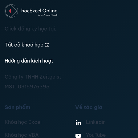
Click đăng ký học tại:
Tất cả khoá học
📖
Hướng dẫn kích hoạt
Công ty TNHH Zeitgeist
MST:
0315976395
Sản phẩm
Về tác giả
Khóa học Excel
Linkedin
Khóa học VBA
YouTube