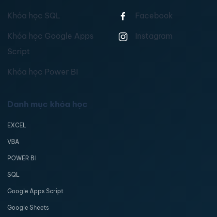
Khóa học SQL
Facebook
Khóa học Google Apps
Instagram
Script
Khóa học Power BI
Danh mục khóa học
EXCEL
VBA
POWER BI
SQL
Google Apps Script
Google Sheets