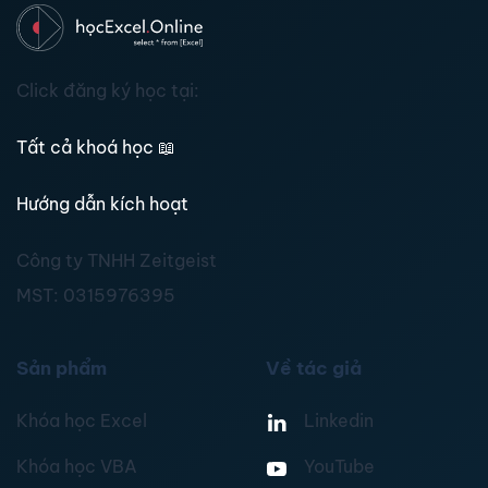
Click đăng ký học tại:
Tất cả khoá học
📖
Hướng dẫn kích hoạt
Công ty TNHH Zeitgeist
MST:
0315976395
Sản phẩm
Về tác giả
Khóa học Excel
Linkedin
Khóa học VBA
YouTube