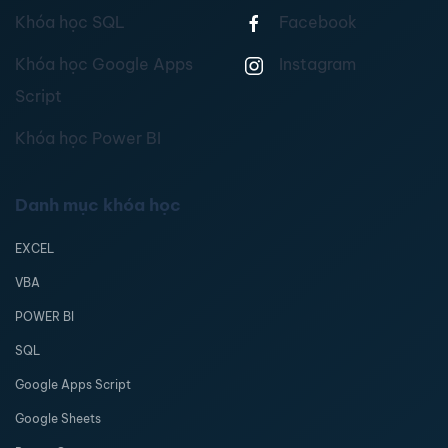
Khóa học SQL
Facebook
Khóa học Google Apps
Instagram
Script
Khóa học Power BI
Danh mục khóa học
EXCEL
VBA
POWER BI
SQL
Google Apps Script
Google Sheets