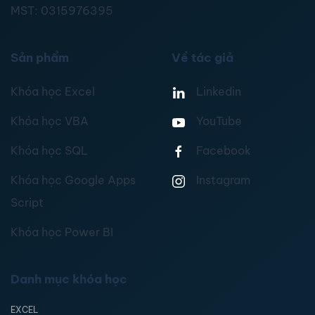
MST:
0315976395
Sản phẩm
Về tác giả
Khóa học Excel
Linkedin
Khóa học VBA
YouTube
Khóa học SQL
Facebook
Khóa học Google Apps
Instagram
Script
Khóa học Power BI
Danh mục khóa học
EXCEL