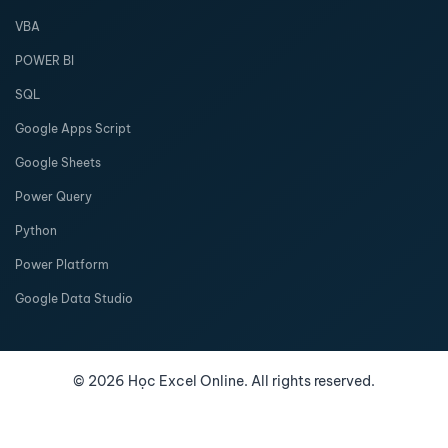
VBA
POWER BI
SQL
Google Apps Script
Google Sheets
Power Query
Python
Power Platform
Google Data Studio
©
2026
Học Excel Online. All rights reserved.