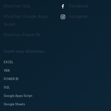
Khóa học SQL
Facebook
Khóa học Google Apps
Instagram
Script
Khóa học Power BI
Danh mục khóa học
EXCEL
VBA
POWER BI
SQL
Google Apps Script
Google Sheets