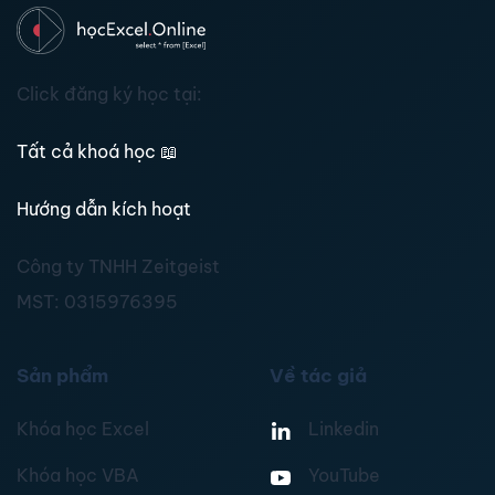
Click đăng ký học tại:
Tất cả khoá học
📖
Hướng dẫn kích hoạt
Công ty TNHH Zeitgeist
MST:
0315976395
Sản phẩm
Về tác giả
Khóa học Excel
Linkedin
Khóa học VBA
YouTube