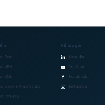
hẩm
Về tác giả
ọc Excel
Linkedin
ọc VBA
YouTube
ọc SQL
Facebook
ọc Google Apps Script
Instagram
ọc Power BI