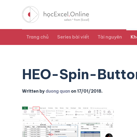
Trang chủ
Series bài viết
Tài nguyên
Kh
HEO-Spin-Butto
Written by
duong quan
on
17/01/2018
.