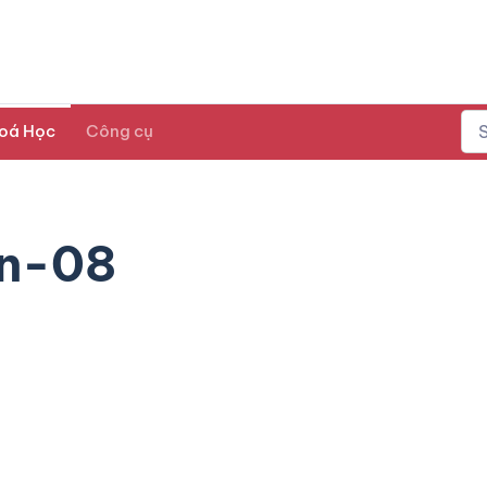
oá Học
Công cụ
n-08