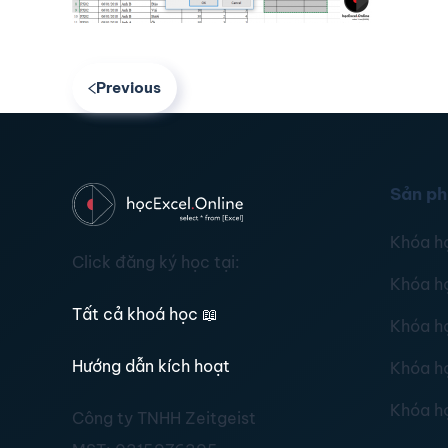
Previous
Sản p
Khóa h
Click đăng ký học tại:
Khóa h
Tất cả khoá học
📖
Khóa h
Hướng dẫn kích hoạt
Khóa h
Khóa h
Công ty TNHH Zeitgeist