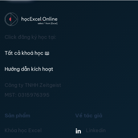
Click đăng ký học tại:
Tất cả khoá học
📖
Hướng dẫn kích hoạt
Công ty TNHH Zeitgeist
MST:
0315976395
Sản phẩm
Về tác giả
Khóa học Excel
Linkedin