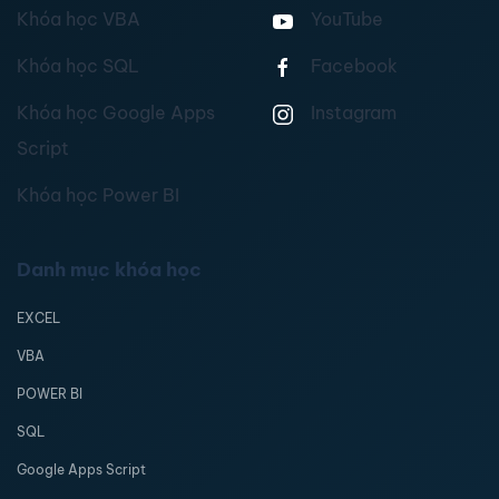
Khóa học VBA
YouTube
Khóa học SQL
Facebook
Khóa học Google Apps
Instagram
Script
Khóa học Power BI
Danh mục khóa học
EXCEL
VBA
POWER BI
SQL
Google Apps Script