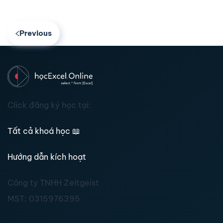
Previous
Click đăng ký học tại:
Tất cả khoá học
📖
Hướng dẫn kích hoạt
Công ty TNHH Zeitgeist
MST:
0315976395