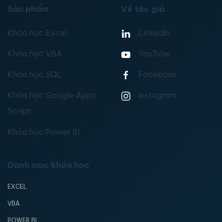
Sản phẩm
Về tác giả
Khóa học Excel
Linkedin
Khóa học VBA
YouTube
Khóa học SQL
Facebook
Khóa học Google Apps
Instagram
Script
Khóa học Power BI
Danh mục khóa học
EXCEL
VBA
POWER BI