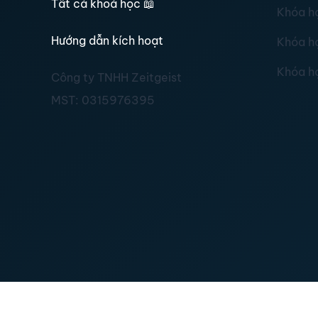
Tất cả khoá học
📖
Khóa h
Hướng dẫn kích hoạt
Khóa h
Khóa h
Công ty TNHH Zeitgeist
MST:
0315976395