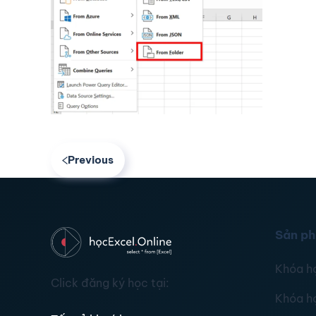
Previous
Sản p
Khóa h
Click đăng ký học tại:
Khóa h