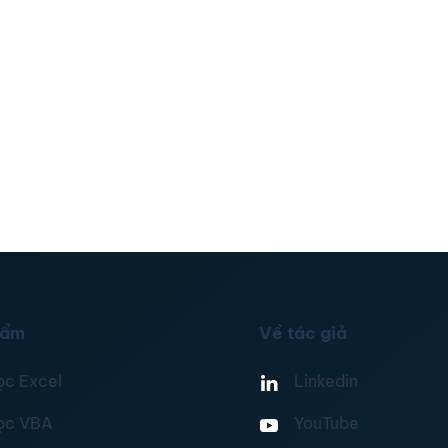
hẩm
Về tác giả
ọc Excel
Linkedin
ọc VBA
YouTube