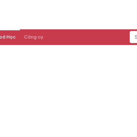
oá Học
Công cụ