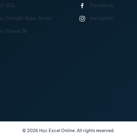
ọc SQL
Facebook
ọc Google Apps Script
Instagram
ọc Power BI
©
2026
Học Excel Online. All rights reserved.