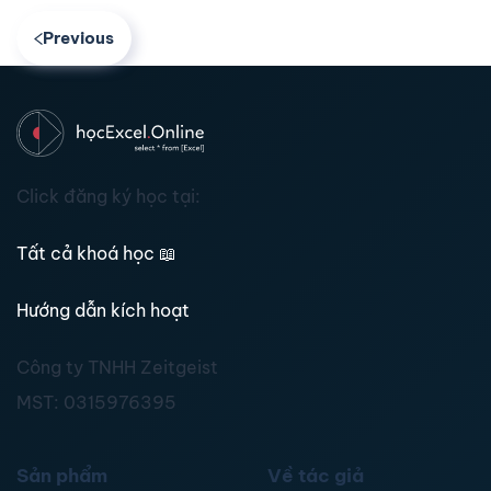
Previous
Click đăng ký học tại:
Tất cả khoá học
📖
Hướng dẫn kích hoạt
Công ty TNHH Zeitgeist
MST:
0315976395
Sản phẩm
Về tác giả