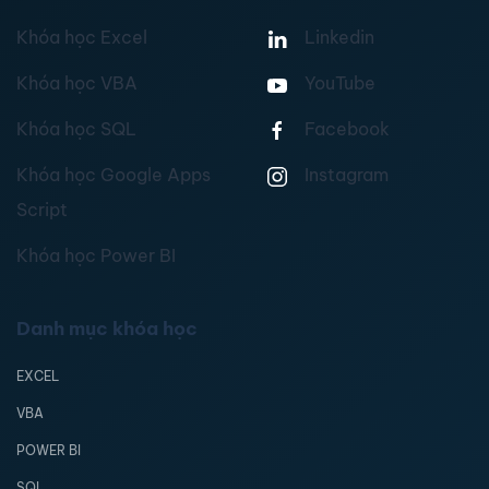
Khóa học Excel
Linkedin
Khóa học VBA
YouTube
Khóa học SQL
Facebook
Khóa học Google Apps
Instagram
Script
Khóa học Power BI
Danh mục khóa học
EXCEL
VBA
POWER BI
SQL