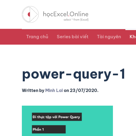
Trang chủ
Series bài viết
Tài nguyên
Kh
power-query-1
Written by
Minh Lai
on
23/07/2020
.