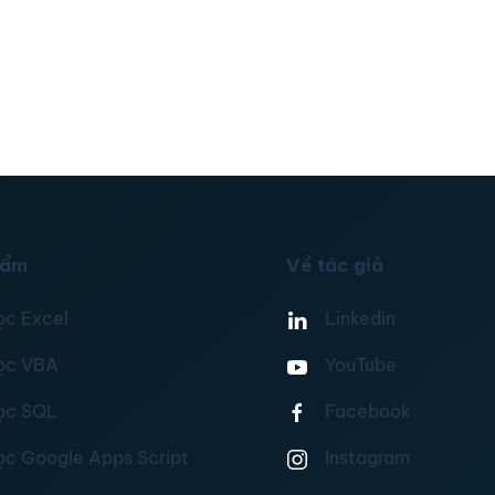
hẩm
Về tác giả
ọc Excel
Linkedin
ọc VBA
YouTube
ọc SQL
Facebook
ọc Google Apps Script
Instagram