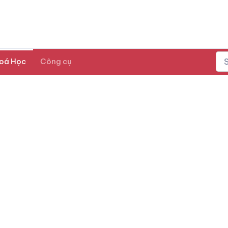
oá Học
Công cụ