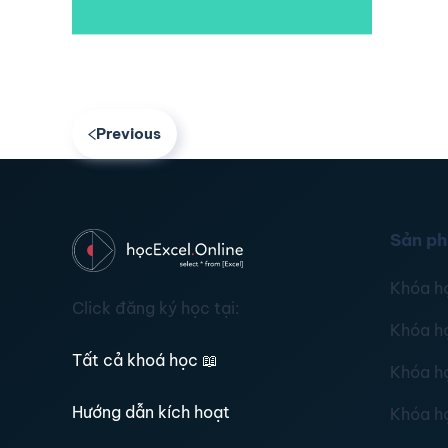
Previous
Sản p
Khóa h
Click đăng ký học tại:
Khóa h
Tất cả khoá học
📖
Khóa h
Hướng dẫn kích hoạt
Khóa h