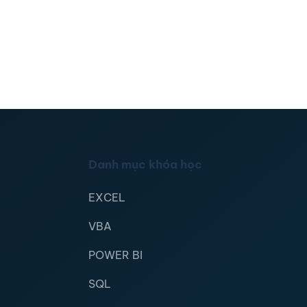
Danh mục khóa học
EXCEL
VBA
POWER BI
SQL