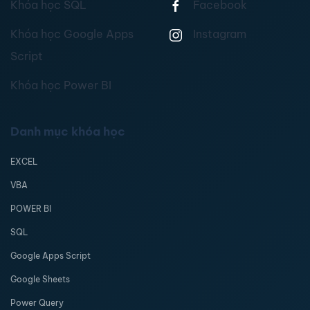
Khóa học SQL
Facebook
Khóa học Google Apps
Instagram
Script
Khóa học Power BI
Danh mục khóa học
EXCEL
VBA
POWER BI
SQL
Google Apps Script
Google Sheets
Power Query