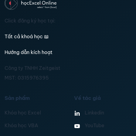
Click đăng ký học tại:
Tất cả khoá học
📖
Hướng dẫn kích hoạt
Công ty TNHH Zeitgeist
MST:
0315976395
Sản phẩm
Về tác giả
Khóa học Excel
Linkedin
Khóa học VBA
YouTube