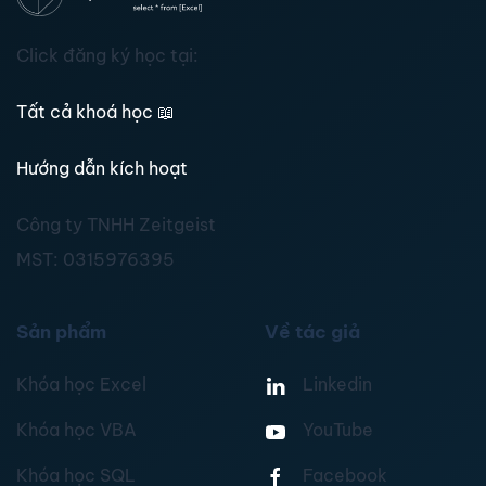
Click đăng ký học tại:
Tất cả khoá học
📖
Hướng dẫn kích hoạt
Công ty TNHH Zeitgeist
MST:
0315976395
Sản phẩm
Về tác giả
Khóa học Excel
Linkedin
Khóa học VBA
YouTube
Khóa học SQL
Facebook