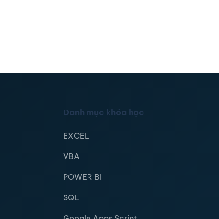
Danh mục khóa học
EXCEL
VBA
POWER BI
SQL
Google Apps Script