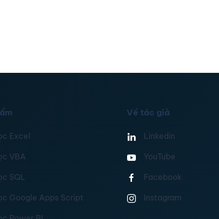
hẩm
Về tác giả
ọc Excel
Linkedin
ọc VBA
YouTube
ọc SQL
Facebook
ọc Google Apps Script
Instagram
ọc Power BI