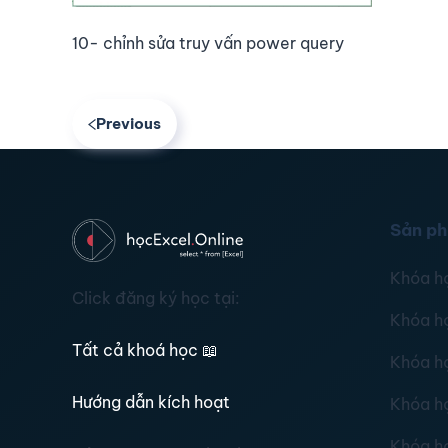
10- chỉnh sửa truy vấn power query
Previous
Sản p
Khóa h
Click đăng ký học tại:
Khóa h
Tất cả khoá học
📖
Khóa h
Hướng dẫn kích hoạt
Khóa h
Khóa h