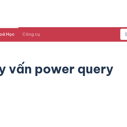
oá Học
Công cụ
uy vấn power query