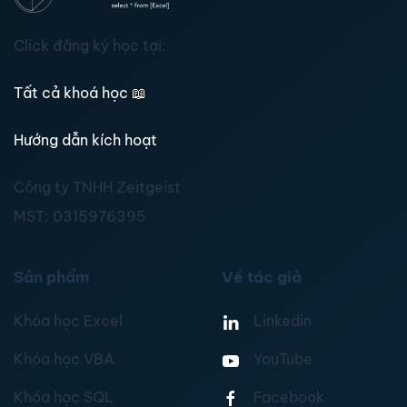
Click đăng ký học tại:
Tất cả khoá học
📖
Hướng dẫn kích hoạt
Công ty TNHH Zeitgeist
MST:
0315976395
Sản phẩm
Về tác giả
Khóa học Excel
Linkedin
Khóa học VBA
YouTube
Khóa học SQL
Facebook