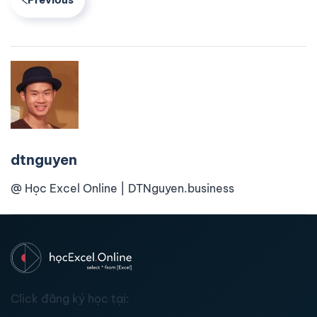
dtnguyen
@ Học Excel Online | DTNguyen.business
Click đăng ký học tại: