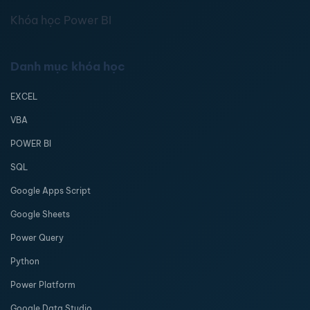
Khóa học Power BI
Danh mục khóa học
EXCEL
VBA
POWER BI
SQL
Google Apps Script
Google Sheets
Power Query
Python
Power Platform
Google Data Studio