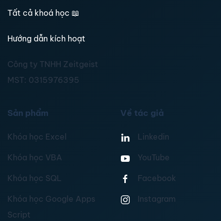
Tất cả khoá học
📖
Hướng dẫn kích hoạt
Công ty TNHH Zeitgeist
MST:
0315976395
Sản phẩm
Về tác giả
Khóa học Excel
Linkedin
Khóa học VBA
YouTube
Khóa học SQL
Facebook
Khóa học Google Apps
Instagram
Script