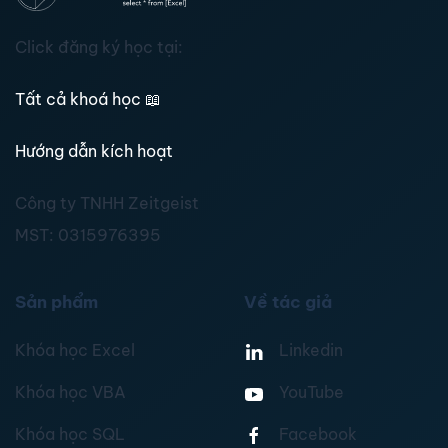
Click đăng ký học tại:
Tất cả khoá học
📖
Hướng dẫn kích hoạt
Công ty TNHH Zeitgeist
MST:
0315976395
Sản phẩm
Về tác giả
Khóa học Excel
Linkedin
Khóa học VBA
YouTube
Khóa học SQL
Facebook