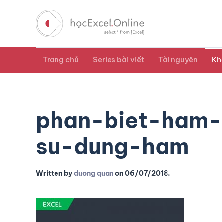
Trang chủ
Series bài viết
Tài nguyên
Kh
phan-biet-ham-
su-dung-ham
Written by
duong quan
on
06/07/2018
.