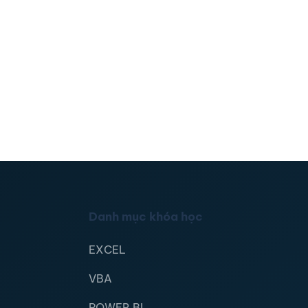
Danh mục khóa học
EXCEL
VBA
POWER BI