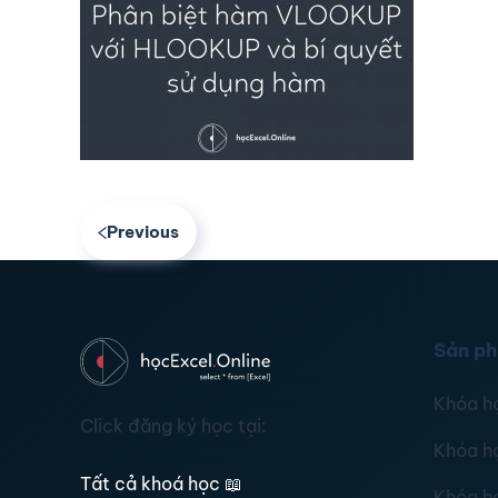
Previous
Sản p
Khóa h
Click đăng ký học tại:
Khóa h
Tất cả khoá học
📖
Khóa h