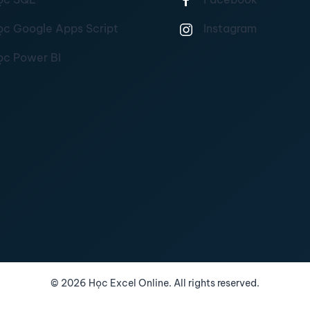
ọc Google Apps Script
Instagram
ọc Power BI
©
2026
Học Excel Online. All rights reserved.