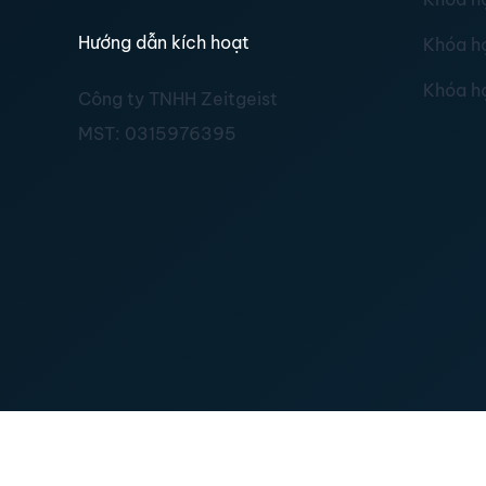
Hướng dẫn kích hoạt
Khóa h
Khóa h
Công ty TNHH Zeitgeist
MST:
0315976395