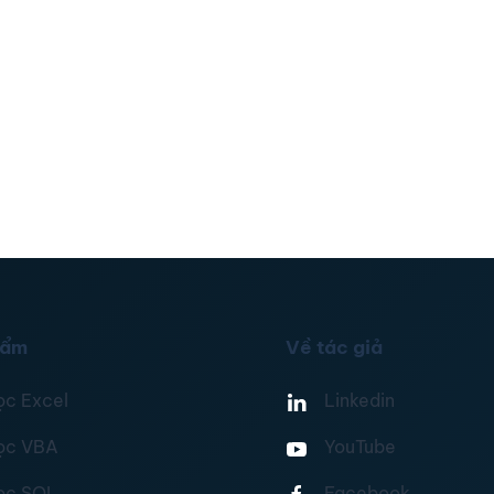
hẩm
Về tác giả
ọc Excel
Linkedin
ọc VBA
YouTube
ọc SQL
Facebook