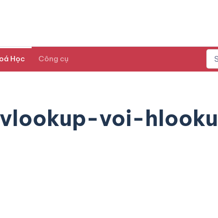
oá Học
Công cụ
vlookup-voi-hlooku