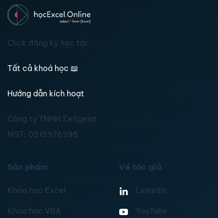
Click đăng ký học tại:
Tất cả khoá học
📖
Hướng dẫn kích hoạt
Công ty TNHH Zeitgeist
MST:
0315976395
Sản phẩm
Về tác giả
Khóa học Excel
Linkedin
Khóa học VBA
YouTube