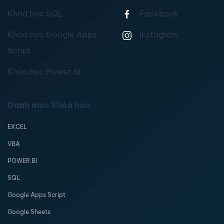
Khóa học SQL
Facebook
Khóa học Google Apps
Instagram
Script
Khóa học Power BI
Danh mục khóa học
EXCEL
VBA
POWER BI
SQL
Google Apps Script
Google Sheets