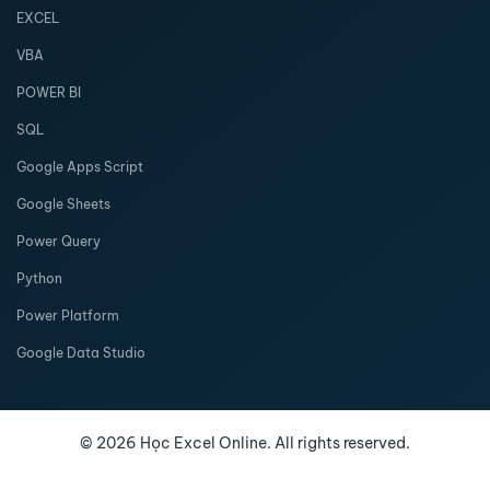
EXCEL
VBA
POWER BI
SQL
Google Apps Script
Google Sheets
Power Query
Python
Power Platform
Google Data Studio
©
2026
Học Excel Online. All rights reserved.