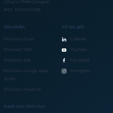
Công ty TNHH Zeitgeist
MST:
0315976395
Sản phẩm
Về tác giả
Khóa học Excel
Linkedin
Khóa học VBA
YouTube
Khóa học SQL
Facebook
Khóa học Google Apps
Instagram
Script
Khóa học Power BI
Danh mục khóa học