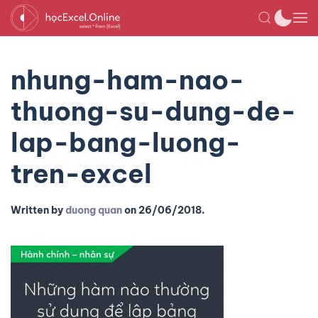
nhung-ham-nao-
thuong-su-dung-de-
lap-bang-luong-
tren-excel
Written by
duong quan
on
26/06/2018
.