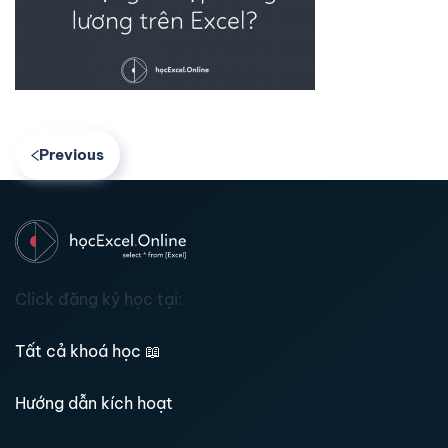
Previous
Click đăng ký học tại:
Tất cả khoá học
📖
Hướng dẫn kích hoạt