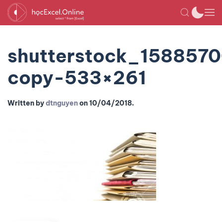
shutterstock_158857
copy-533×261
Written by
dtnguyen
on
10/04/2018
.