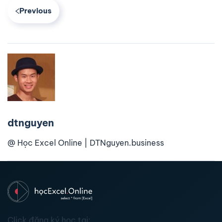
Previous
dtnguyen
@ Học Excel Online | DTNguyen.business
Click đăng ký học tại: