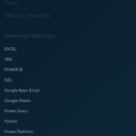
Script
Khóa học Power BI
Danh mục khóa học
EXCEL
VBA
POWER BI
SQL
Google Apps Script
Google Sheets
Power Query
Python
Power Platform