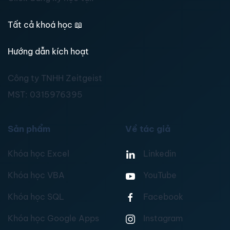
Tất cả khoá học
📖
Hướng dẫn kích hoạt
Công ty TNHH Zeitgeist
MST:
0315976395
Sản phẩm
Về tác giả
Khóa học Excel
Linkedin
Khóa học VBA
YouTube
Khóa học SQL
Facebook
Khóa học Google Apps
Instagram