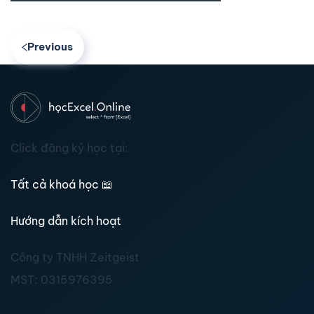
Previous
Click đăng ký học tại:
Tất cả khoá học
📖
Hướng dẫn kích hoạt
Công ty TNHH Zeitgeist
MST:
0315976395