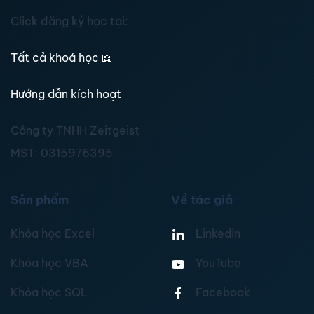
Click đăng ký học tại:
Tất cả khoá học
📖
Hướng dẫn kích hoạt
Công ty TNHH Zeitgeist
MST:
0315976395
Sản phẩm
Về tác giả
Khóa học Excel
Linkedin
Khóa học VBA
YouTube
Khóa học SQL
Facebook