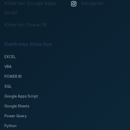
Khóa học Google Apps
Instagram
Script
Khóa học Power BI
Danh mục khóa học
EXCEL
VBA
POWER BI
SQL
Google Apps Script
Google Sheets
Power Query
Python