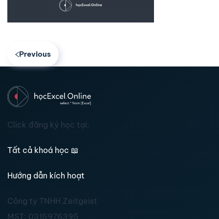
Previous
Click đăng ký học tại:
Tất cả khoá học
📖
Hướng dẫn kích hoạt
Công ty TNHH Zeitgeist
MST:
0315976395