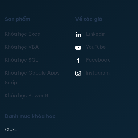
Sản phẩm
Về tác giả
Khóa học Excel
Linkedin
Khóa học VBA
YouTube
Khóa học SQL
Facebook
Khóa học Google Apps
Instagram
Script
Khóa học Power BI
Danh mục khóa học
EXCEL