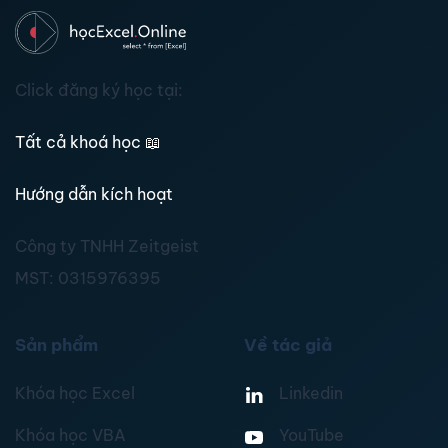
Click đăng ký học tại:
Tất cả khoá học
📖
Hướng dẫn kích hoạt
Công ty TNHH Zeitgeist
MST:
0315976395
Sản phẩm
Về tác giả
Khóa học Excel
Linkedin
Khóa học VBA
YouTube