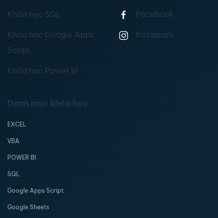
Khóa học SQL
Facebook
Khóa học Google Apps
Instagram
Script
Khóa học Power BI
Danh mục khóa học
EXCEL
VBA
POWER BI
SQL
Google Apps Script
Google Sheets