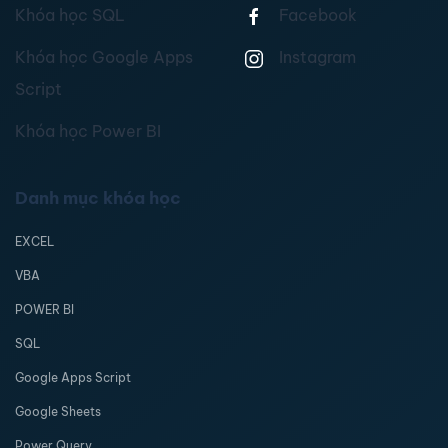
Khóa học SQL
Facebook
Khóa học Google Apps
Instagram
Script
Khóa học Power BI
Danh mục khóa học
EXCEL
VBA
POWER BI
SQL
Google Apps Script
Google Sheets
Power Query