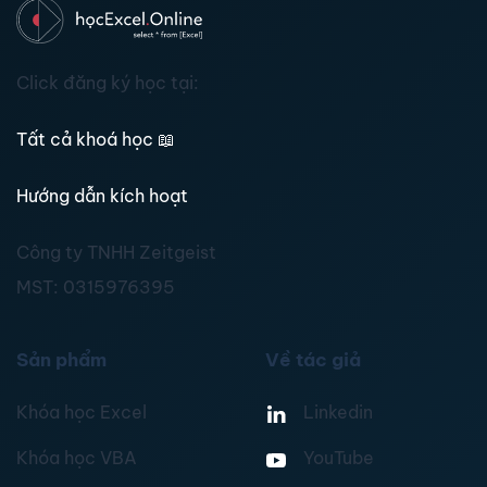
Click đăng ký học tại:
Tất cả khoá học
📖
Hướng dẫn kích hoạt
Công ty TNHH Zeitgeist
MST:
0315976395
Sản phẩm
Về tác giả
Khóa học Excel
Linkedin
Khóa học VBA
YouTube