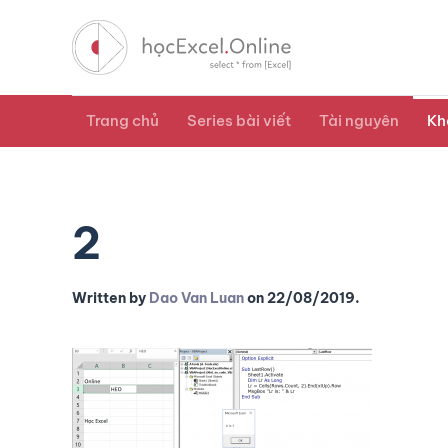
Trang chủ
Series bài viết
Tài nguyên
Kh
2
Written by
Dao Van Luan
on
22/08/2019
.