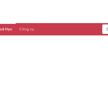
oá Học
Công cụ