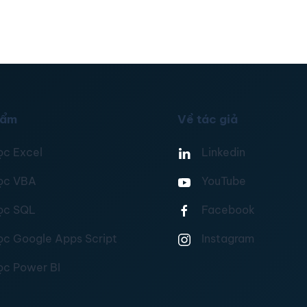
hẩm
Về tác giả
ọc Excel
Linkedin
ọc VBA
YouTube
ọc SQL
Facebook
ọc Google Apps Script
Instagram
ọc Power BI