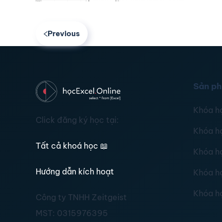
Previous
Sản p
Khóa h
Click đăng ký học tại:
Khóa h
Tất cả khoá học
📖
Khóa h
Hướng dẫn kích hoạt
Khóa h
Khóa h
Công ty TNHH Zeitgeist
MST:
0315976395