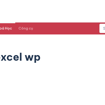
oá Học
Công cụ
excel wp