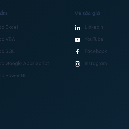
hẩm
Về tác giả
ọc Excel
Linkedin
ọc VBA
YouTube
ọc SQL
Facebook
ọc Google Apps Script
Instagram
ọc Power BI