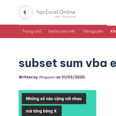
Trang chủ
Series bài viết
Tài nguyên
Kh
subset sum vba 
Written by
dtnguyen
on
31/03/2020
.