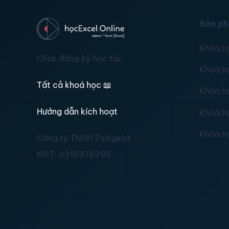
Sản p
Khóa h
Click đăng ký học tại:
Khóa h
Tất cả khoá học
📖
Khóa h
Hướng dẫn kích hoạt
Khóa h
Khóa h
Công ty TNHH Zeitgeist
MST:
0315976395