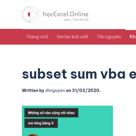
Trang chủ
Series bài viết
Tài nguyên
Kh
subset sum vba e
Written by
dtnguyen
on
31/03/2020
.