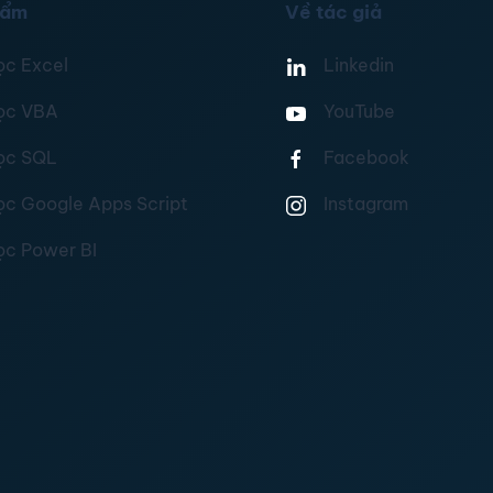
hẩm
Về tác giả
ọc Excel
Linkedin
ọc VBA
YouTube
ọc SQL
Facebook
ọc Google Apps Script
Instagram
ọc Power BI