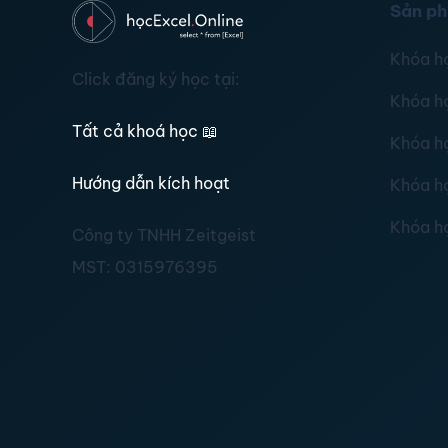
Sản p
Khóa h
Click đăng ký học tại:
Khóa h
Tất cả khoá học
📖
Khóa h
Hướng dẫn kích hoạt
Khóa h
Khóa h
Công ty TNHH Zeitgeist
MST:
0315976395