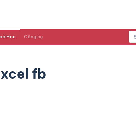
oá Học
Công cụ
xcel fb