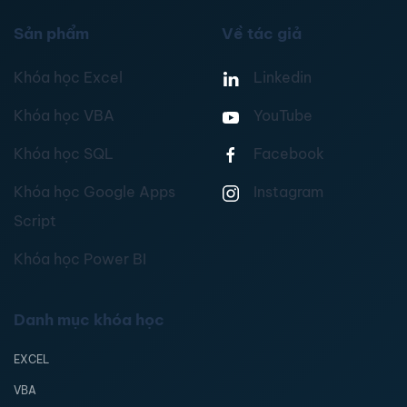
Sản phẩm
Về tác giả
Khóa học Excel
Linkedin
Khóa học VBA
YouTube
Khóa học SQL
Facebook
Khóa học Google Apps
Instagram
Script
Khóa học Power BI
Danh mục khóa học
EXCEL
VBA