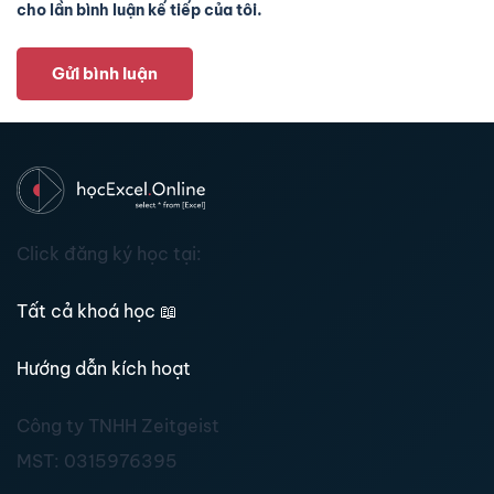
cho lần bình luận kế tiếp của tôi.
Gửi bình luận
Click đăng ký học tại:
Tất cả khoá học
📖
Hướng dẫn kích hoạt
Công ty TNHH Zeitgeist
MST:
0315976395