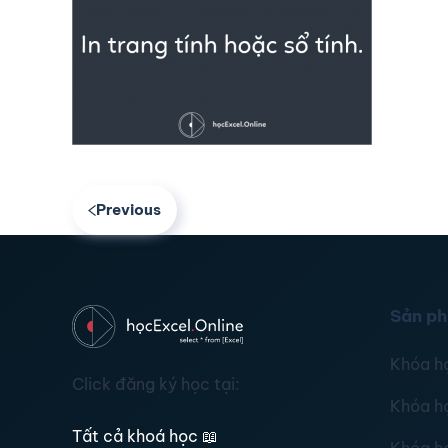
Previous
Sản p
Khóa h
Click đăng ký học tại:
Khóa h
Tất cả khoá học
📖