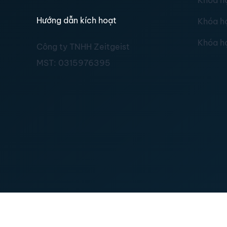
Khóa h
Hướng dẫn kích hoạt
Khóa h
Khóa h
Công ty TNHH Zeitgeist
MST:
0315976395