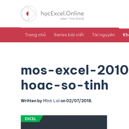
Trang chủ
Series bài viết
Tài nguyên
Kh
mos-excel-2010
hoac-so-tinh
Written by
Minh Lai
on
02/07/2018
.