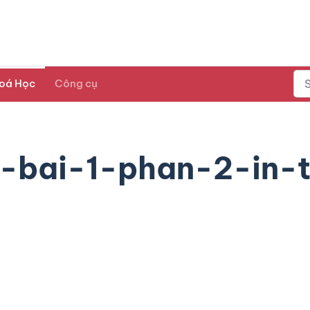
oá Học
Công cụ
-bai-1-phan-2-in-t