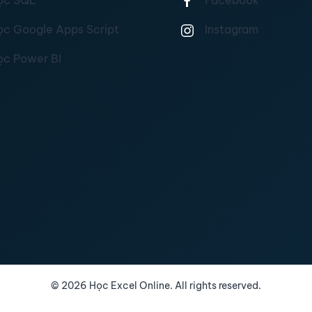
ọc SQL
Facebook
ọc Google Apps Script
Instagram
ọc Power BI
©
2026
Học Excel Online. All rights reserved.