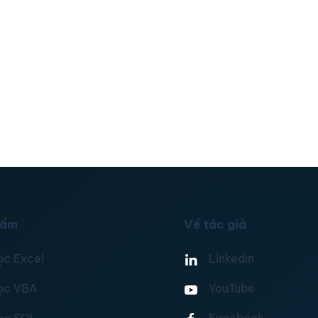
hẩm
Về tác giả
ọc Excel
Linkedin
ọc VBA
YouTube