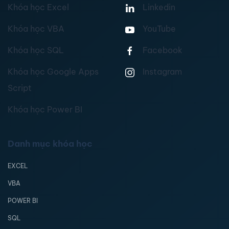
Khóa học Excel
Linkedin
Khóa học VBA
YouTube
Khóa học SQL
Facebook
Khóa học Google Apps
Instagram
Script
Khóa học Power BI
Danh mục khóa học
EXCEL
VBA
POWER BI
SQL