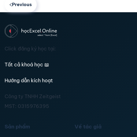
Previous
Click đăng ký học tại:
Tất cả khoá học
📖
Hướng dẫn kích hoạt
Công ty TNHH Zeitgeist
MST:
0315976395
Sản phẩm
Về tác giả